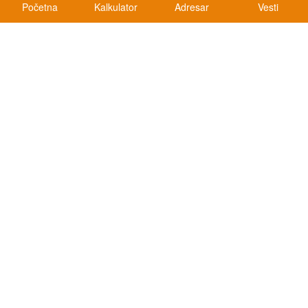
Početna
Kalkulator
Adresar
Vesti
Kalkulatori
Kalkulator registracije