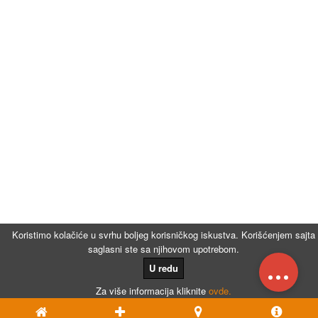
Koristimo kolačiće u svrhu boljeg korisničkog iskustva. Korišćenjem sajta
saglasni ste sa njihovom upotrebom.
...
U redu
Za više informacija kliknite
ovde.