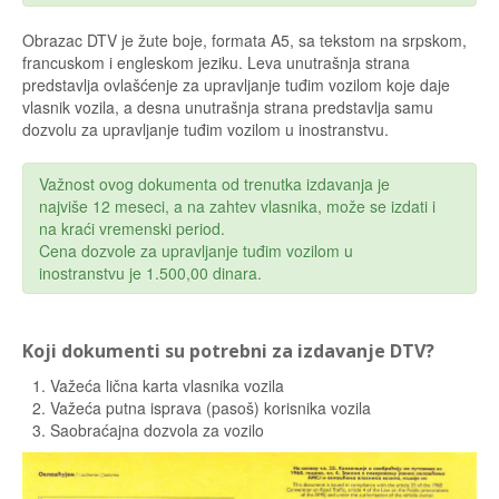
Obrazac DTV je žute boje, formata A5, sa tekstom na srpskom,
francuskom i engleskom jeziku. Leva unutrašnja strana
predstavlja ovlašćenje za upravljanje tuđim vozilom koje daje
vlasnik vozila, a desna unutrašnja strana predstavlja samu
dozvolu za upravljanje tuđim vozilom u inostranstvu.
Važnost ovog dokumenta od trenutka izdavanja je
najviše 12 meseci, a na zahtev vlasnika, može se izdati i
na kraći vremenski period.
Cena dozvole za upravljanje tuđim vozilom u
inostranstvu je 1.500,00 dinara.
Koji dokumenti su potrebni za izdavanje DTV?
Važeća lična karta vlasnika vozila
Važeća putna isprava (pasoš) korisnika vozila
Saobraćajna dozvola za vozilo