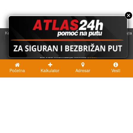
Koristimo kolačiće u svrhu boljeg korisničkog iskustva. Korišćenjem sajta
saglasni ste sa njihovom upotrebom.
U redu
Za više informacija kliknite
ovde.
Početna
Kalkulator
Adresar
Vesti