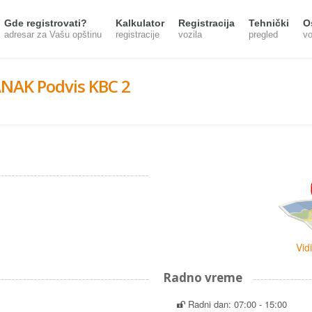
Gde registrovati?
Kalkulator
Registracija
Tehnički
O
adresar za Vašu opštinu
registracije
vozila
pregled
vo
NAK Podvis KBC 2
Vid
Radno vreme
Radni dan: 07:00 - 15:00