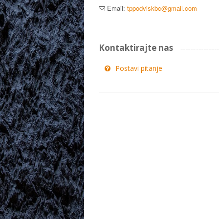
Email:
tppodviskbc@gmail.com
Kontaktirajte nas
Postavi pitanje