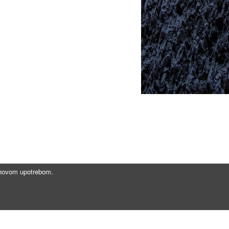
jihovom upotrebom.
Brzi linkovi