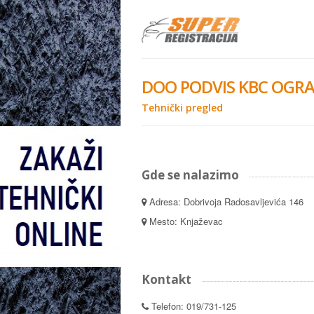
DOO PODVIS KBC OGRA
Tehnički pregled
Gde se nalazimo
Adresa: Dobrivoja Radosavljevića 146
Mesto: Knjaževac
Kontakt
Telefon: 019/731-125