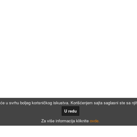
iće u svrhu boljeg korisničkog iskustva. Korišćenjem sajta saglasni ste sa n
U redu
Za više informacija kliknite
ovde.
Kalkulatori