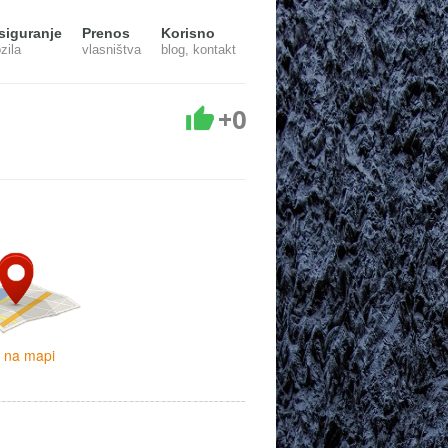
siguranje
Prenos
Korisno
zila
vlasništva
blog, kontakt
+0
i na mapi