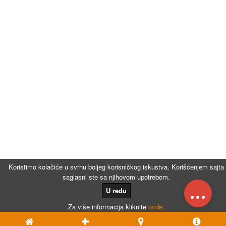
Koristimo kolačiće u svrhu boljeg korisničkog iskustva. Korišćenjem sajta
saglasni ste sa njihovom upotrebom.
...
U redu
Za više informacija kliknite
ovde.