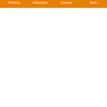
Početna
Kalkulator
Adresar
Vesti
Kalkulatori
Kalkulator registracije